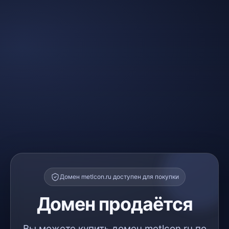
Домен metlcon.ru доступен для покупки
Домен продаётся
Вы можете купить домен metlcon.ru по