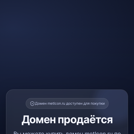
Домен metlcon.ru доступен для покупки
Домен продаётся
Вы можете купить домен metlcon.ru по