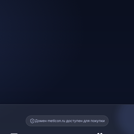
Домен metlcon.ru доступен для покупки