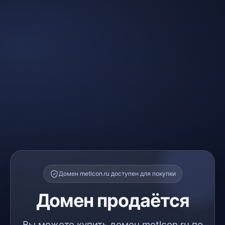
Домен metlcon.ru доступен для покупки
Домен продаётся
Вы можете купить домен metlcon.ru по