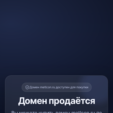
Домен metlcon.ru доступен для покупки
Домен продаётся
Вы можете купить домен metlcon.ru по