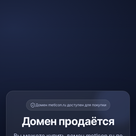
Домен metlcon.ru доступен для покупки
Домен продаётся
Вы можете купить домен metlcon.ru по