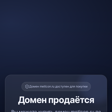
Домен metlcon.ru доступен для покупки
Домен продаётся
Вы можете купить домен metlcon.ru по