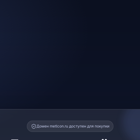
Домен metlcon.ru доступен для покупки