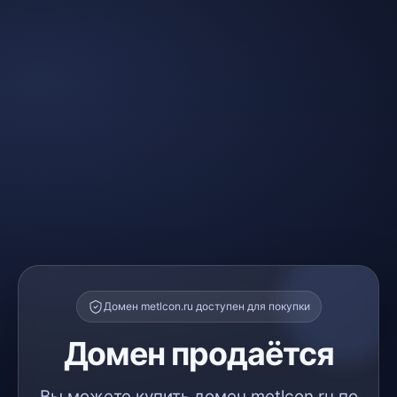
Домен metlcon.ru доступен для покупки
Домен продаётся
Вы можете купить домен metlcon.ru по