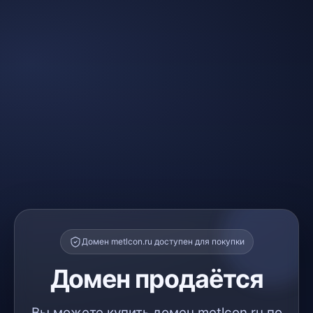
Домен metlcon.ru доступен для покупки
Домен продаётся
Вы можете купить домен metlcon.ru по