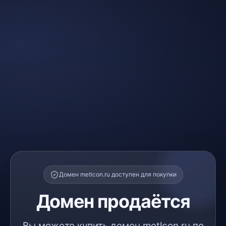
Домен metlcon.ru доступен для покупки
Домен продаётся
Вы можете купить домен metlcon.ru по