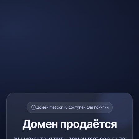
Домен metlcon.ru доступен для покупки
Домен продаётся
Вы можете купить домен metlcon.ru по